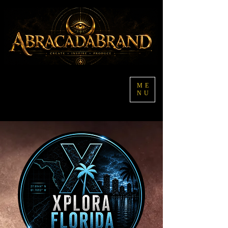
ME
NU