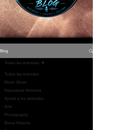
Blog
Todas las entradas
Todas las entradas
Moon Shots
Naturaleza Humana
Ayuda a los animales
Arte
Photography
Breve Historia