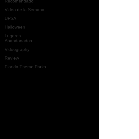
Recomendado
Video de la Semana
UPSA
Halloween
Lugares
Abandonados
Videography
Review
Florida Theme Parks