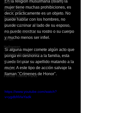
En la religión musulmana (Islam) la 
Arte
mujer tiene muchas prohibiciones, es 
Photography
decir, prácticamente es un objeto. No 
Breve Historia
puede hablar con los hombres, no 
Recomendado
puede caminar al lado de su esposo, 
no puede mostrar su rostro o su cuerpo 
Video de la Semana
y mucho menos ser infiel.
UPSA
Halloween
Si alguna mujer comete algún acto que 
Lugares Abandonados
ponga en deshonra a la familia, esta 
Videography
puede limpiar su apellido matando a la 
mujer. A este tipo de acción salvaje la 
Review
llaman "Crímenes de Honor".
Florida Theme Parks
https://www.youtube.com/watch?
v=ygdbNVwYadk