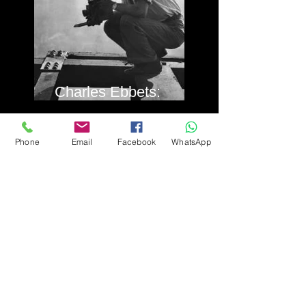
Charles Ebbets:
Vértigo en New York
Phone
Email
Facebook
WhatsApp
Alejandro Stojanovic