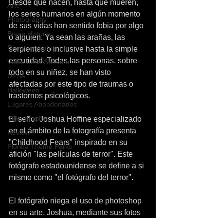
Desde que nacen, hasta que mueren,  
Arte
los seres humanos en algún momento 
Photography
de sus vidas han sentido fobia por algo 
Breve Historia
o alguien. Ya sean las arañas, las 
Recomendado
serpientes o inclusive hasta la simple 
oscuridad. Todas las personas, sobre 
Video de la Semana
todo en su niñez, se han visto 
UPSA
afectadas por este tipo de traumas o 
Halloween
trastornos psicológicos.
Lugares Abandonados
Videography
El señor Joshua Hoffine especializado 
en el ámbito de la fotografía presenta 
Review
"Childhood Fears" inspirado en su 
Florida Theme Parks
afición "las películas de terror". Este 
fotógrafo estadounidense se define a si 
mismo como "el fotógrafo del terror".
El fotógrafo niega el uso de photoshop 
en su arte. Joshua, mediante sus fotos 