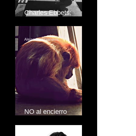
Charles Ebbets:
Vértigo en New York
Alejandro Stojanovic
NO al encierro
animal!!