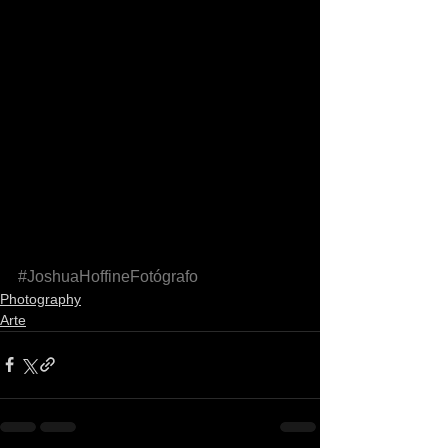
#JoshuaHoffineFotógrafo
Photography
Arte