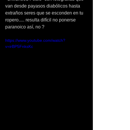
van desde payasos diabólicos hasta 
extraños seres que se esconden en tu 
ropero..... resulta difícil no ponerse 
paranoico así, no ?
https://www.youtube.com/watch?
v=irBP5FnksKc