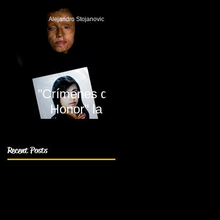
Alejandro Stojanovic
"Crímenes de
Honor" la
decadencia
humana
Recent Posts