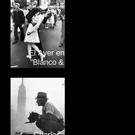
Alejandro Stojanovic
El Ayer en
"Blanco &
Negro"
Alejandro Stojanovic
Charles