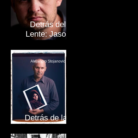
Detrás del
Lente: Jason
Lanier
Alejandro Stojanovic
Detrás de las
fotografías