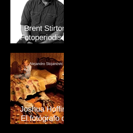
Brent Stirton:
Fotoperiodismo
de alto nivel
Alejandro Stojanovic
Joshua Hoffine:
El fotógrafo del
terror