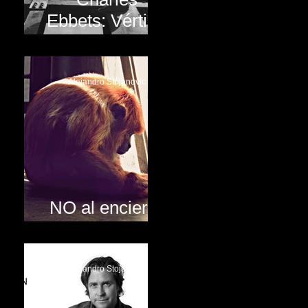
Ebbets: Vértigo
en New York
Alejandro Stojanovic
NO al encierro
animal!!
Alejandro Stojanovic