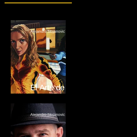
Alejandro Stojanovic
El Arte de
Justin Reed
Alejandro Stojanovic