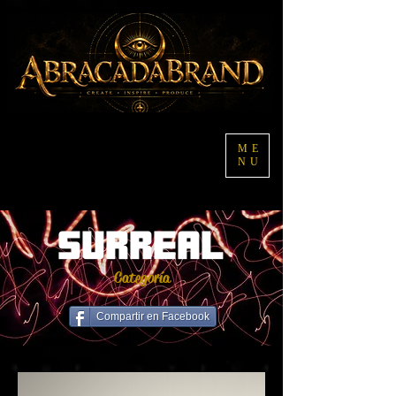
ME
NU
SURREAL
Categoría
Compartir en Facebook