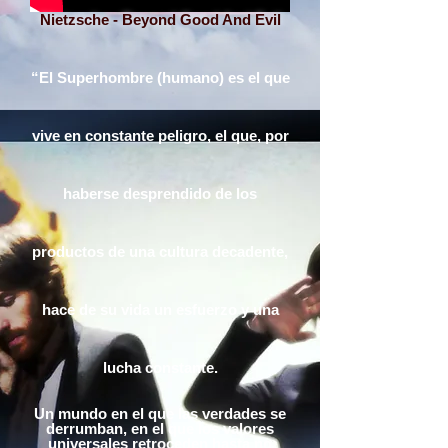
Nietzsche - Beyond Good And Evil
“El Superhombre (humano) es el que
vive en constante peligro, el que, por
haberse desprendido de los
productos de una cultura decadente,
hace de su vida un esfuerzo y una
lucha constante.
Un mundo en el que las verdades se
derrumban, en el que los valores
universales retroceden hasta no