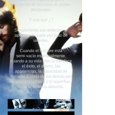
existiendo en nosotros en partes
desiguales.
Y eso qué ¿?
Simplemente sus defectos se
apoderarán cada vez más de
ustedes.
Cuando el hombre está
semi·vacío espiritualmente,
cuando a su vida sólo la satisface
el éxito, el dinero, las
apariencias, la capacidad de
llenarse a costa de los demás,por
la apariencia física y lo superfluo,
su vida se torna absurda.