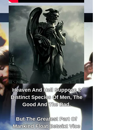
Heaven And Hell Suppose 2
Distinct Species Of Men, The
Good And The Bad.
But The Greatest Part Of
Mankind Float Betwixt Vice