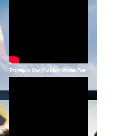
To Conquer Fear You Must Become Fear