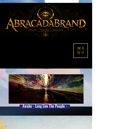
ME
NU
Awake - Long Live The People -