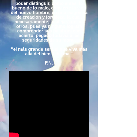
poder distinguir, como antes, lo
bueno de lo malo, convierte la vida
del nuevo hombre, en una exigencia
de creación y fortaleza, la cual,
necesariamente, lo alejará de los
otros, pues ya ninguno logrará
comprender sus palabras con
acierto, pegado todavía a las
seguridades de su moral.
“el más grande será el
que viva más
allá del bien y del mal
“
F.N.