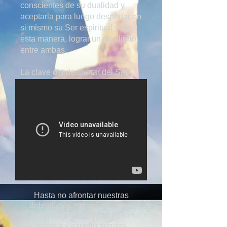
conscientes de su dualidad y
aceptarla para luego despertar en
si mismo su Ser espiritual y de
esta manera, lograr un equilibrio
entre ambas.
La clave del despertar del Ser
espiritual yace en el
subconsciente.
Hasta no afrontar nuestras
debilidades y dominarlas por
completo, la dualidad entre
materia y espíritu seguirá