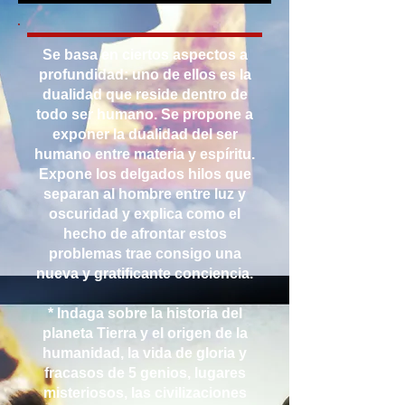
Se basa en ciertos aspectos a
profundidad: uno de ellos es la
dualidad que reside dentro de
todo ser humano. Se propone a
exponer la dualidad del ser
humano entre materia y espíritu.
Expone los delgados hilos que
separan al hombre entre luz y
oscuridad y explica como el
hecho de afrontar estos
problemas trae consigo una
nueva y gratificante conciencia.
* Indaga sobre la historia del
planeta Tierra y el origen de la
humanidad, la vida de gloria y
fracasos de 5 genios, lugares
misteriosos, las civilizaciones