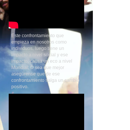
Este confrontamiento que
empieza en nosotros como
individuos, luego tiene un
impacto a nivel social y ese
impacto, causa un eco a nivel
Mundial; O sea que mejor
asegúrense que de ese
confrontamiento salga un cambio
positivo.