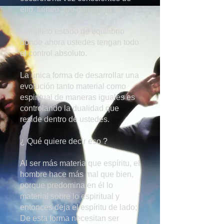
ello, tienen que dominarla en su
totalidad y llevarla hacia un
completo estado de equilibrio
donde ahora ustedes tengan todo
el control absoluto.
La única forma de desarrollar una
evolución tanto material como
espiritual de maneras iguales es
controlando la dualidad que
reside dentro de ustedes.
¿ Qué quiere decir eso ?
Al ser más materia que espíritu, el
hombre hace más mal que bien,
porque predomina en él lo
material sobre lo espiritual y
entonces deja el espíritu de lado;
De esta forma necesitan ser