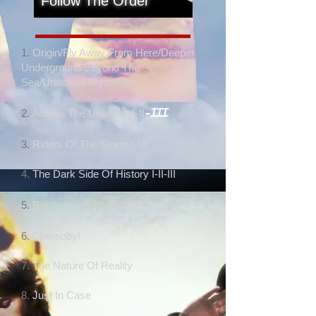
Follow The Order
1.
Origin/Fly Away From Here/Deeper
Underground/Beyond The
Sea/Unsolved Mysteries
-III
2.
Across The Universe I-II
3.
Riders Of The Storm I-VI
4.
The Dark Side Of History I-II-III
5.
Rapture
6.
Chernobyl
7.
The Nature Of Reality
8.
Just In Case