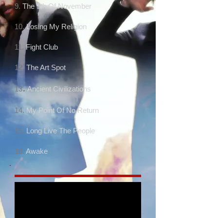
9.
The 5th Of November
10.
Losing My Religion
11.
Fight Club
12.
The Art Spot
.
13
Ancient Civilizations
14.
My Point Of No Return
15.
Long Live The People
16.
Awake