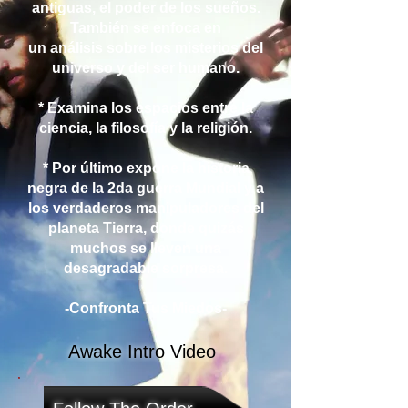
antiguas, el poder de los sueños.
También se enfoca en
un análisis sobre los misterios del
universo y del ser humano.
* Examina los espacios entre
la
ciencia, la filosofía y la religión.
* Por último expone la historia
negra de la 2da guerra Mundial y a
los verdaderos manipuladores del
planeta Tierra, donde quizás
muchos se lleven una
desagradable sorpresa.
-Confronta Tus Miedos-
Awake Intro Video