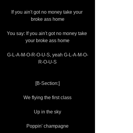
If you ain't got no money take your 
broke ass home
You say: If you ain't got no money take 
your broke ass home
G-L-A-M-O-R-O-U-S, yeah G-L-A-M-O-
R-O-U-S
[B-Section:]
We flying the first class
Up in the sky
Poppin' champagne