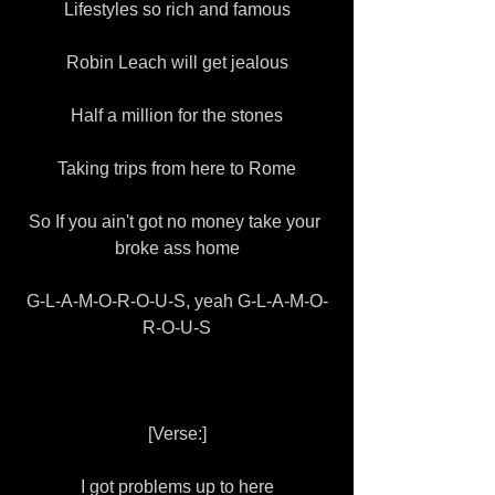
Lifestyles so rich and famous
Robin Leach will get jealous
Half a million for the stones
Taking trips from here to Rome
So If you ain't got no money take your 
broke ass home
G-L-A-M-O-R-O-U-S, yeah G-L-A-M-O-
R-O-U-S
[Verse:]
I got problems up to here