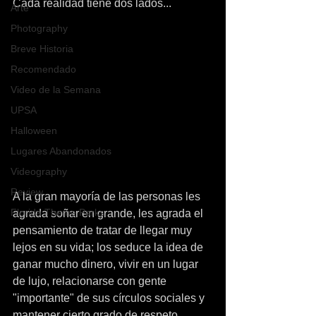
Cada realidad tiene dos lados...
Arte
Photography
Breve Historia
Recomendado
Video de la Semana
UPSA
Halloween
Lugares Abandonados
Videography
Review
A la gran mayoría de las personas les 
Florida Theme Parks
agrada soñar en grande, les agrada el 
pensamiento de tratar de llegar muy 
lejos en su vida; los seduce la idea de 
ganar mucho dinero, vivir en un lugar 
de lujo, relacionarse con gente 
"importante" de sus círculos sociales y 
mantener cierto grado de respeto, 