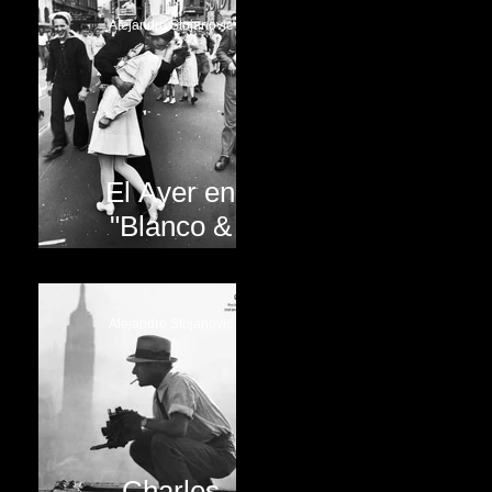
Alejandro Stojanovic
El Ayer en
"Blanco &
Negro"
Alejandro Stojanovic
Charles