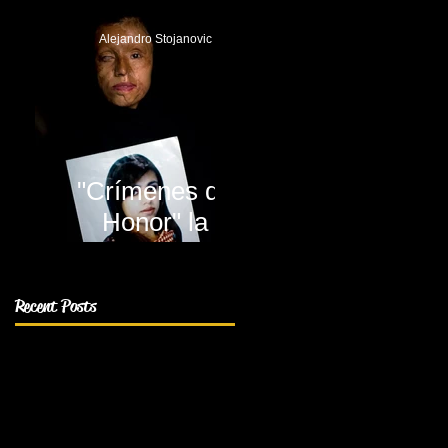
Alejandro Stojanovic
"Crímenes de
Honor" la
decadencia
humana
Recent Posts