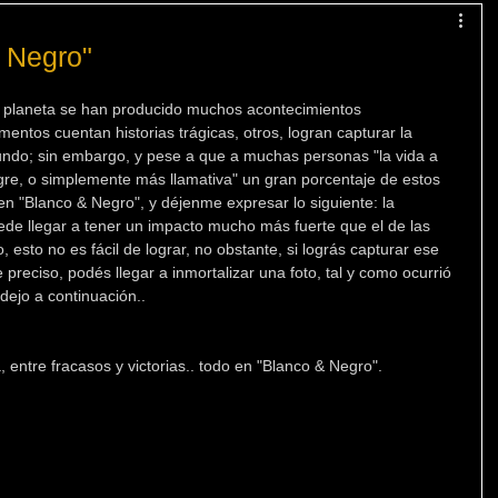
& Negro"
tro planeta se han producido muchos acontecimientos 
tos cuentan historias trágicas, otros, logran capturar la 
undo; sin embargo, y pese a que a muchas personas "la vida a 
gre, o simplemente más llamativa" un gran porcentaje de estos 
n "Blanco & Negro", y déjenme expresar lo siguiente: la 
ede llegar a tener un impacto mucho más fuerte que el de las 
, esto no es fácil de lograr, no obstante, si lográs capturar ese 
reciso, podés llegar a inmortalizar una foto, tal y como ocurrió 
 dejo a continuación..
a, entre fracasos y victorias.. todo en "Blanco & Negro".