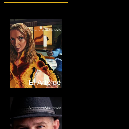
Alejandro Stojanovic
El Arte de
Justin Reed
Alejandro Stojanovic