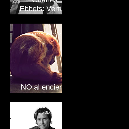
Ebbets: Vértigo
en New York
Alejandro Stojanovic
NO al encierro
animal!!
Alejandro Stojanovic