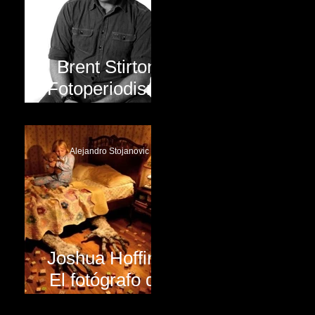
Brent Stirton:
Fotoperiodismo
de alto nivel
Alejandro Stojanovic
Joshua Hoffine:
El fotógrafo del
terror