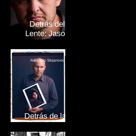
Detrás del
Lente: Jason
Lanier
Alejandro Stojanovic
Detrás de las
fotografías