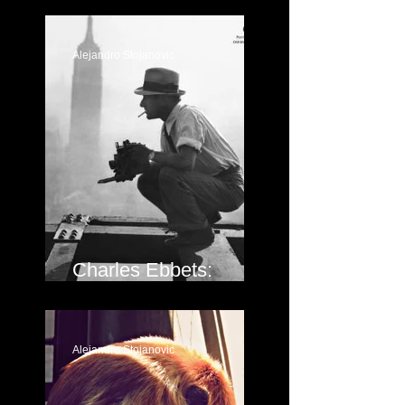
Alejandro Stojanovic
Charles Ebbets:
Vértigo en New York
Alejandro Stojanovic