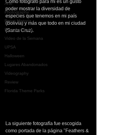
Como fotógrafo para mi es un gusto 
Arte
poder mostrar la diversidad de 
Photography
especies que tenemos en mi país 
Breve Historia
(Bolivia) y más que todo en mi ciudad 
Recomendado
(Santa Cruz).
Video de la Semana
UPSA
Halloween
Lugares Abandonados
Videography
Review
Florida Theme Parks
La siguiente fotografía fue escogida 
como portada de la página "Feathers & 