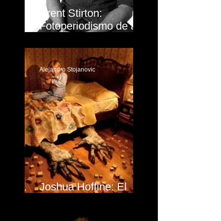
Brent Stirton:
Fotoperiodismo de alto
nivel
Alejandro Stojanovic
Joshua Hoffine: El
fotógrafo del terror