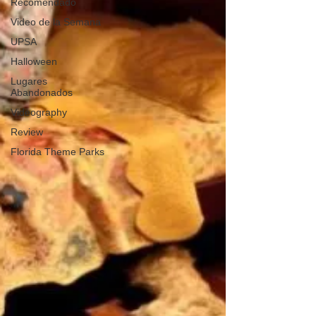
Recomendado
Video de la Semana
UPSA
Halloween
Lugares
Abandonados
Videography
Review
Florida Theme Parks