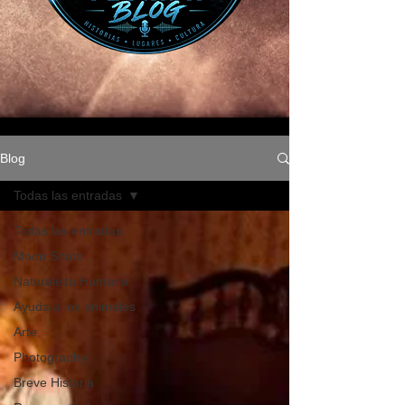
Blog
Todas las entradas
Todas las entradas
Moon Shots
Naturaleza Humana
Ayuda a los animales
Arte
Photography
Breve Historia