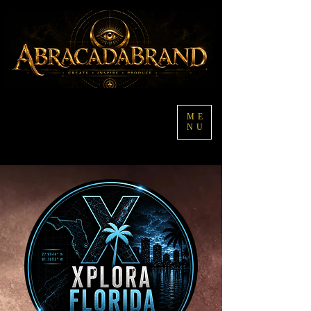
ME
NU