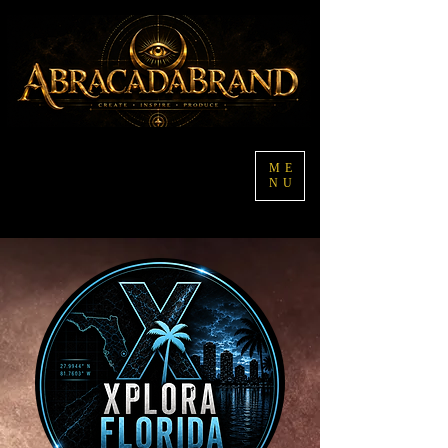
ME
NU